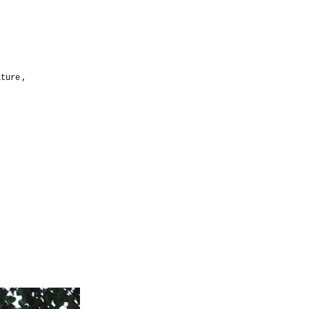
ature
,