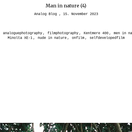
Man in nature (4)
Analog Blog
15. November 2023
,
analoguephotography
,
filmphotography
,
Kentmere 400
,
men in n
Minolta XE-1
,
nude in nature
,
onfilm
,
selfdevelopedfilm