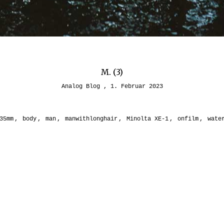
M. (3)
Analog Blog
1. Februar 2023
35mm
,
body
,
man
,
manwithlonghair
,
Minolta XE-1
,
onfilm
,
wate